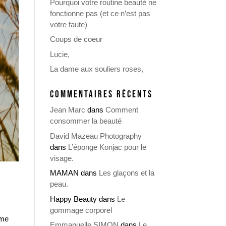
Pourquoi votre routine beauté ne
fonctionne pas (et ce n’est pas
votre faute)
Coups de coeur
Lucie,
La dame aux souliers roses,
COMMENTAIRES RÉCENTS
Jean Marc
dans
Comment
consommer la beauté
David Mazeau Photography
dans
L’éponge Konjac pour le
visage.
MAMAN
dans
Les glaçons et la
peau.
Happy Beauty
dans
Le
gommage corporel
ème
Emmanuelle SIMON
dans
Le