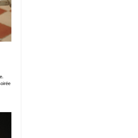
e.
oirée