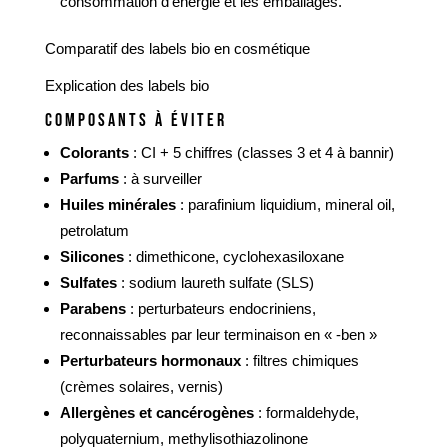
consommation d’énergie et les emballages.
Comparatif des labels bio en cosmétique
Explication des labels bio
COMPOSANTS À ÉVITER
Colorants
: CI + 5 chiffres (classes 3 et 4 à bannir)
Parfums
: à surveiller
Huiles minérales
: parafinium liquidium, mineral oil,
petrolatum
Silicones
: dimethicone, cyclohexasiloxane
Sulfates
: sodium laureth sulfate (SLS)
Parabens
: perturbateurs endocriniens,
reconnaissables par leur terminaison en « -ben »
Perturbateurs hormonaux
: filtres chimiques
(crèmes solaires, vernis)
Allergènes et cancérogènes
: formaldehyde,
polyquaternium, methylisothiazolinone