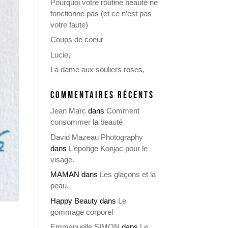
Pourquoi votre routine beauté ne
fonctionne pas (et ce n’est pas
votre faute)
Coups de coeur
Lucie,
La dame aux souliers roses,
COMMENTAIRES RÉCENTS
Jean Marc
dans
Comment
consommer la beauté
David Mazeau Photography
dans
L’éponge Konjac pour le
visage.
MAMAN
dans
Les glaçons et la
peau.
Happy Beauty
dans
Le
gommage corporel
Emmanuelle SIMON
dans
Le