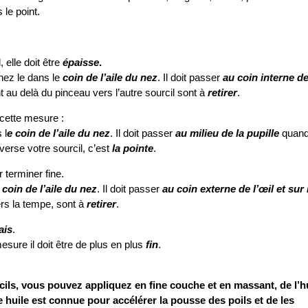
 le point.
 elle doit être
épaisse
.
nez le dans le
coin de l’aile du nez
. Il doit passer
au coin interne d
nt au delà du pinceau vers l’autre sourcil sont à
retirer
.
 cette mesure :
 l
e coin de l’aile du nez
. Il doit passer
au milieu de la pupille
quan
verse votre sourcil, c’est
la pointe
.
 terminer fine.
e coin de l’aile du nez
. Il doit passer
au coin externe de l’œil et sur 
ers la tempe, sont à
retirer
.
ais
.
 mesure il doit être de plus en plus
fin
.
cils, vous pouvez appliquez en fine couche et en massant, de l’h
e huile est connue pour accélérer la pousse des poils et de les